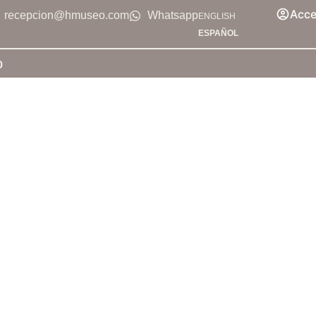
Acce
recepcion@hmuseo.com
Whatsapp
ENGLISH
ESPAÑOL
o