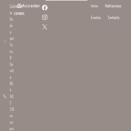
Acceder
Inicio
Habitaciones
Cal
ENGLISH
le
ESPAÑOL
Eventos
Contacto
Pe
dr
o
del
To
ro,
9
Se
vill
a
95
4
50
2
231
re
ce
pci