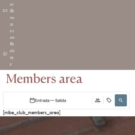
on
@h
mu
se
o.c
om
Wh
ats
ap
p
Members area
Entrada — Salida
[mibe_club_members_area]