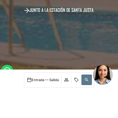
JUNTO A LA ESTACIÓN DE SANTA JUSTA
24h
Entrada — Salida
Acceder / Registrarse
Cuándo
Promoción
Cuándo
Promoción
Quién
Quién
Habitación 1
Habitación 1