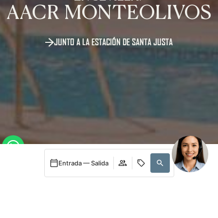
AACR MONTEOLIVOS
JUNTO A LA ESTACIÓN DE SANTA JUSTA
24h
Entrada — Salida
Acceder / Registrarse
Cuándo
Promoción
Quién