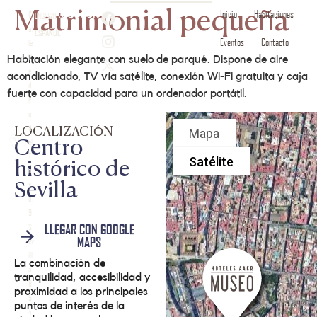
Acceder
Inicio
Habitaciones
Matrimonial pequeña
C
ENGLISH
al
ESPAÑOL
Eventos
Contacto
le
P
Habitación elegante con suelo de parqué. Dispone de aire
e
acondicionado, TV vía satélite, conexión Wi-Fi gratuita y caja
d
fuerte con capacidad para un ordenador portátil.
r
o
d
LOCALIZACIÓN
el
Centro
T
histórico de
o
r
Sevilla
o,
9
S
LLEGAR CON GOOGLE
MAPS
ev
ill
La combinación de
a
tranquilidad, accesibilidad y
9
proximidad a los principales
5
puntos de interés de la
4