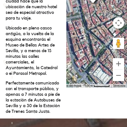
ciudad hace que la
5
ubicación de nuestro hotel
0
sea de especial atractivo
2
para tu viaje.
2
31
Ubicado en pleno casco
+
antigüo, a la vuelta de la
3
esquina encontrarás el
4
Museo de Bellas Artes de
6
Sevilla, y a menos de 15
9
minutos las calles
9
comerciales, el
4
Ayuntamiento, la Catedral
8
o el Parasol Metropol.
9
6
Perfectamente comunicado
6
con el transporte público, y
3
apenas a 7 minutos a pie de
re
la estación de Autobuses de
ce
Sevilla y a 30 de la Estación
p
de Trenes Santa Justa.
ci
o