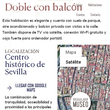
Acceder
Inicio
Habitaciones
Doble con balcón
C
ENGLISH
al
ESPAÑOL
Eventos
Contacto
le
P
Esta habitación es elegante y cuenta con suelo de parqué,
e
aire acondicionado y balcón privado con vistas a la calle.
d
También dispone de TV vía satélite, conexión Wi-Fi gratuita y
r
caja fuerte para ordenador portátil.
o
d
el
LOCALIZACIÓN
T
Centro
o
histórico de
r
o,
Sevilla
9
S
ev
LLEGAR CON GOOGLE
ill
MAPS
a
La combinación de
9
tranquilidad, accesibilidad y
5
proximidad a los principales
4