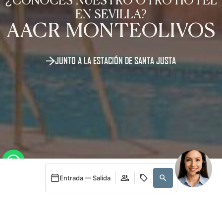
¿CONOCES NUESTRO OTRO HOTEL
EN SEVILLA?
AACR MONTEOLIVOS
JUNTO A LA ESTACIÓN DE SANTA JUSTA
24h
Entrada — Salida
Acceder / Registrarse
Cuándo
Promoción
Quién