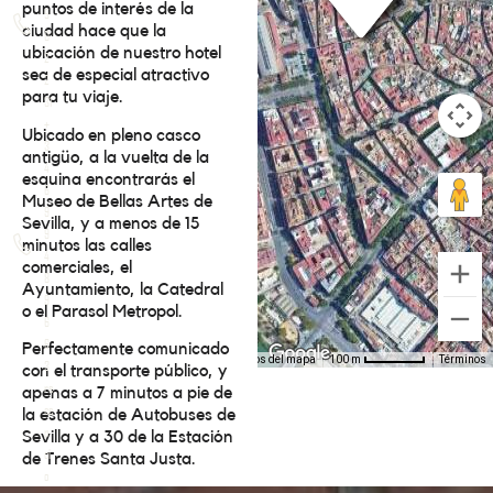
puntos de interés de la
5
ciudad hace que la
0
ubicación de nuestro hotel
2
sea de especial atractivo
2
para tu viaje.
31
+
Ubicado en pleno casco
3
antigüo, a la vuelta de la
4
esquina encontrarás el
6
Museo de Bellas Artes de
9
Sevilla, y a menos de 15
9
minutos las calles
4
comerciales, el
8
Ayuntamiento, la Catedral
9
o el Parasol Metropol.
6
6
Perfectamente comunicado
3
con el transporte público, y
re
apenas a 7 minutos a pie de
ce
la estación de Autobuses de
p
Sevilla y a 30 de la Estación
ci
de Trenes Santa Justa.
o