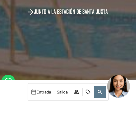
JUNTO A LA ESTACIÓN DE SANTA JUSTA
24h
Entrada — Salida
Acceder / Registrarse
Cuándo
Promoción
Cuándo
Promoción
Quién
Quién
Habitación 1
Habitación 1