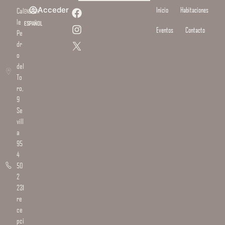
Acceder
Inicio
Habitaciones
Cal
ENGLISH
le
ESPAÑOL
Eventos
Contacto
Pe
dr
o
del
To
ro,
9
Se
vill
a
95
4
50
2
231
re
ce
pci