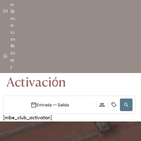
on
@h
mu
se
o.c
om
Wh
ats
ap
p
Activación
Entrada — Salida
[mibe_club_activation]